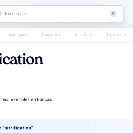
mmencez à chercher un mot dans le dictionnaire :
S
esults found.
Synonymes
Contraires
Locutions
Expressions
fication
ymes, exemples en français
de
“nitrification“