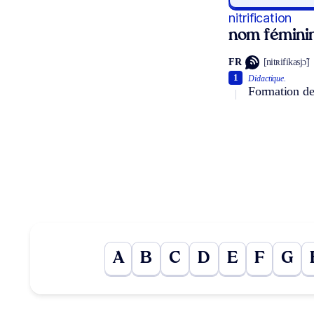
nitrification
nom fémini
FR
[nitʀifikasjɔ̃]
1
Didactique.
Formation des
A
B
C
D
E
F
G