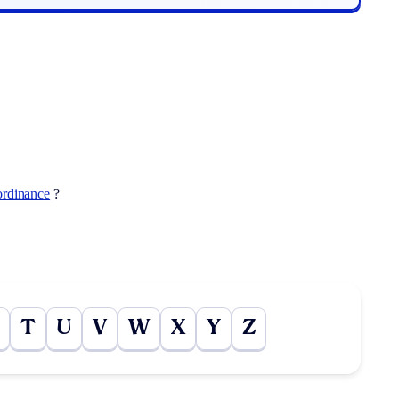
ordinance
?
T
U
V
W
X
Y
Z