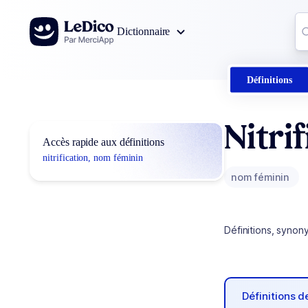
Aller au contenu
Co
Dictionnaire
0
r
Définitions
Nitri
Accès rapide aux définitions
nitrification, nom féminin
nom féminin
Définitions, synon
Définitions 