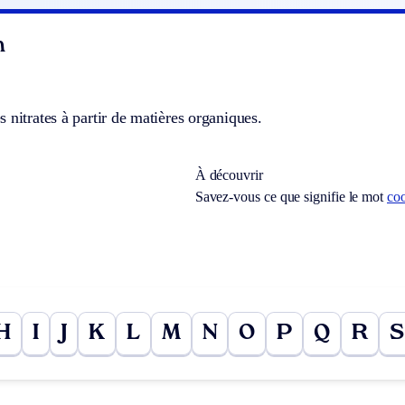
n
 nitrates à partir de matières organiques.
À découvrir
Savez-vous ce que signifie le mot
co
H
I
J
K
L
M
N
O
P
Q
R
S