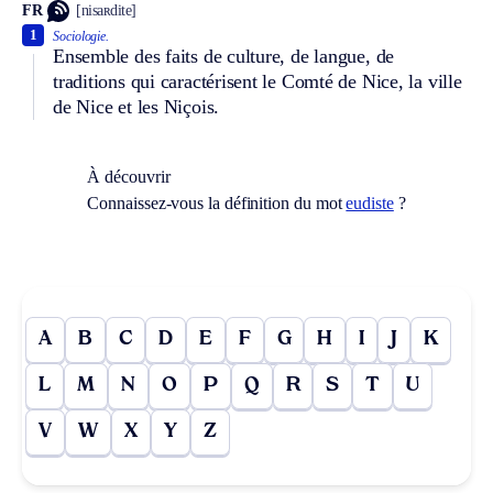
FR
[nisaʀdite]
1
Sociologie.
Ensemble des faits de culture, de langue, de
traditions qui caractérisent le Comté de Nice, la ville
de Nice et les Niçois.
À découvrir
Connaissez-vous la définition du mot
eudiste
?
A
B
C
D
E
F
G
H
I
J
K
L
M
N
O
P
Q
R
S
T
U
V
W
X
Y
Z