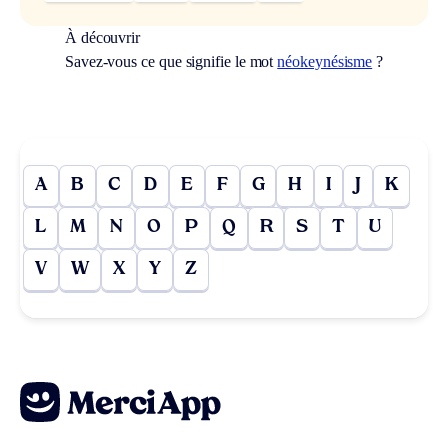
À découvrir
Savez-vous ce que signifie le mot
néokeynésisme
?
A
B
C
D
E
F
G
H
I
J
K
L
M
N
O
P
Q
R
S
T
U
V
W
X
Y
Z