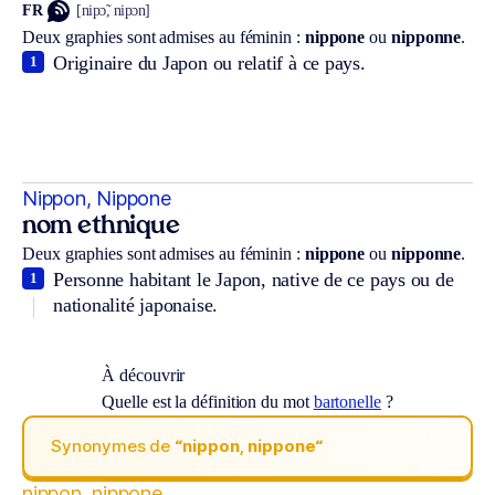
FR
[nipɔ̃, nipɔn]
Deux graphies sont admises au féminin :
nippone
ou
nipponne
.
Originaire du Japon ou relatif à ce pays.
1
Nippon, Nippone
nom ethnique
Deux graphies sont admises au féminin :
nippone
ou
nipponne
.
Personne habitant le Japon, native de ce pays ou de
1
nationalité japonaise.
À découvrir
Quelle est la définition du mot
bartonelle
?
Synonymes de
“nippon, nippone“
nippon, nippone