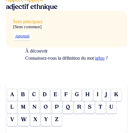
adjectif ethnique
Sens principaux
[Sens commun]
japonais
À découvrir
Connaissez-vous la définition du mot
igloo
?
A
B
C
D
E
F
G
H
I
J
K
L
M
N
O
P
Q
R
S
T
U
V
W
X
Y
Z