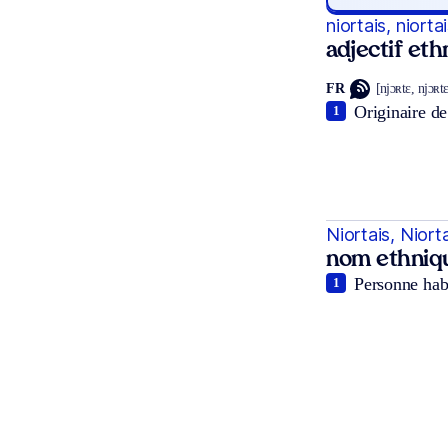
niortais, niorta
adjectif et
FR
[njɔʀtɛ, njɔʀt
Originaire de
1
Niortais, Niort
nom ethniq
Personne habi
1