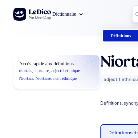
Aller au contenu
Co
Dictionnaire
0
r
Définitions
Niort
Accès rapide aux définitions
niortais, niortaise, adjectif ethnique
Niortais, Niortaise, nom ethnique
adjectif ethniq
Définitions, synon
Définitions 