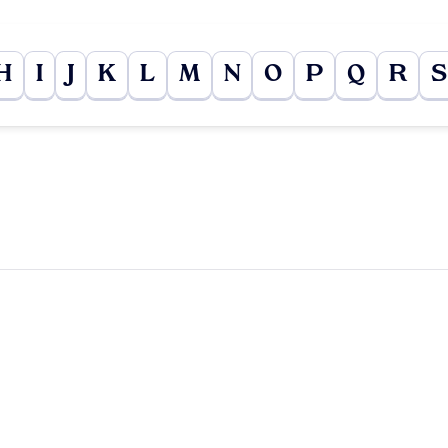
H
I
J
K
L
M
N
O
P
Q
R
S