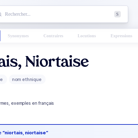
mmencez à chercher un mot dans le dictionnaire :
S
esults found.
Synonymes
Contraires
Locutions
Expressions
ais, Niortaise
ue
nom ethnique
ymes, exemples en français
de
“niortais, niortaise“