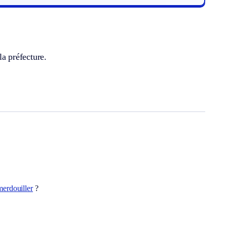
la préfecture.
merdouiller
?