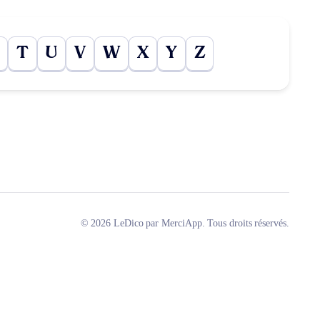
T
U
V
W
X
Y
Z
© 2026 LeDico par MerciApp. Tous droits réservés.