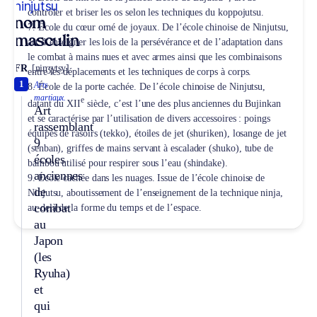
ninjutsu
contrôler et briser les os selon les techniques du koppojutsu.
nom
7. École du cœur orné de joyaux. De l’école chinoise de Ninjutsu,
masculin
art d’enseigner les lois de la persévérance et de l’adaptation dans
le combat à mains nues et avec armes ainsi que les combinaisons
FR
[ninʒytsy]
entre les déplacements et les techniques de corps à corps.
1
Arts
8. École de la porte cachée. De l’école chinoise de Ninjutsu,
martiaux.
e
datant du XII
siècle, c’est l’une des plus anciennes du Bujinkan
Art
et se caractérise par l’utilisation de divers accessoires : poings
rassemblant
équipés de rasoirs (tekko), étoiles de jet (shuriken), losange de jet
9
(senban), griffes de mains servant à escalader (shuko), tube de
écoles
bambou utilisé pour respirer sous l’eau (shindake).
anciennes
9. École cachée dans les nuages. Issue de l’école chinoise de
de
Ninjutsu, aboutissement de l’enseignement de la technique ninja,
combat
au-delà de la forme du temps et de l’espace.
au
Japon
(les
Ryuha)
et
qui