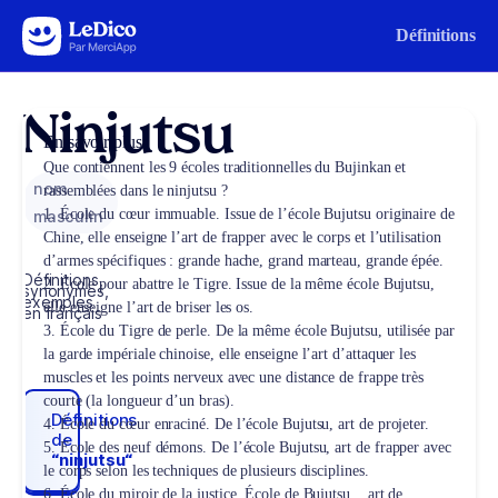
Aller au contenu
Définitions
Ninjutsu
En savoir plus
Que contiennent les 9 écoles traditionnelles du Bujinkan et
nom
rassemblées dans le ninjutsu ?
1. École du cœur immuable. Issue de l’école Bujutsu originaire de
masculin
Chine, elle enseigne l’art de frapper avec le corps et l’utilisation
d’armes spécifiques : grande hache, grand marteau, grande épée.
Définitions,
2. École pour abattre le Tigre. Issue de la même école Bujutsu,
synonymes,
exemples
elle enseigne l’art de briser les os.
en français
3. École du Tigre de perle. De la même école Bujutsu, utilisée par
la garde impériale chinoise, elle enseigne l’art d’attaquer les
muscles et les points nerveux avec une distance de frappe très
courte (la longueur d’un bras).
Définitions
4. École du cœur enraciné. De l’école Bujutsu, art de projeter.
de
5. École des neuf démons. De l’école Bujutsu, art de frapper avec
“ninjutsu“
le corps selon les techniques de plusieurs disciplines.
6. École du miroir de la justice. École de Bujutsu , art de