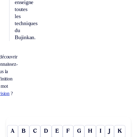
enseigne
toutes
les
techniques
du
Bujinkan.
découvrir
nnaissez-
us la
inition
 mot
vision
?
A
B
C
D
E
F
G
H
I
J
K