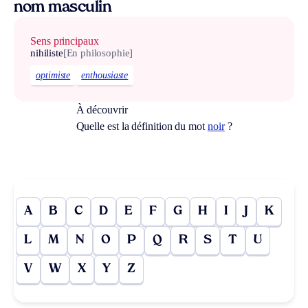
nom masculin
Sens principaux
nihiliste
[En philosophie]
optimiste
enthousiaste
À découvrir
Quelle est la définition du mot
noir
?
A
B
C
D
E
F
G
H
I
J
K
L
M
N
O
P
Q
R
S
T
U
V
W
X
Y
Z