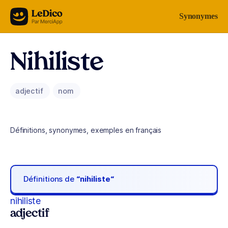
Aller au contenu
Synonymes
Nihiliste
adjectif
nom
Définitions, synonymes, exemples en français
Définitions de
“nihiliste“
nihiliste
adjectif