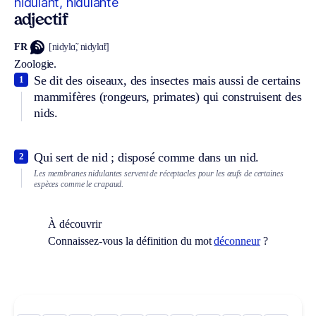
nidulant, nidulante
adjectif
FR
[nidylɑ̃, nidylɑ̃t]
Zoologie.
Se dit des oiseaux, des insectes mais aussi de certains
1
mammifères (rongeurs, primates) qui construisent des
nids.
Qui sert de nid ; disposé comme dans un nid.
2
Les membranes nidulantes servent de réceptacles pour les œufs de certaines
espèces comme le crapaud.
À découvrir
Connaissez-vous la définition du mot
déconneur
?