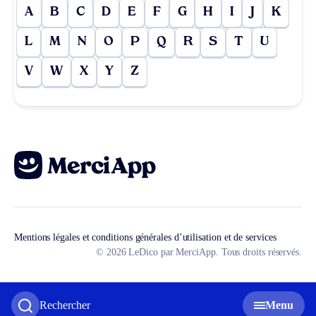
A
B
C
D
E
F
G
H
I
J
K
L
M
N
O
P
Q
R
S
T
U
V
W
X
Y
Z
Mentions légales et conditions générales d’utilisation et de services
© 2026 LeDico par MerciApp. Tous droits réservés.
Rechercher
Menu