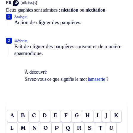
FR
[niktitasjɔ̃]
Deux graphies sont admises :
nictation
ou
nictitation
.
1
Zoologie.
Action de cligner des paupières.
2
Médecine.
Fait de cligner des paupières souvent et de manière
spasmodique.
À découvrir
Savez-vous ce que signifie le mot
lamaserie
?
A
B
C
D
E
F
G
H
I
J
K
L
M
N
O
P
Q
R
S
T
U