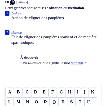
FR
[niktasjɔ̃]
Deux graphies sont admises :
nictation
ou
nictitation
.
1
Zoologie.
Action de cligner des paupières.
2
Médecine.
Fait de cligner des paupières souvent et de manière
spasmodique.
À découvrir
Savez-vous ce que signifie le mot
buffletin
?
A
B
C
D
E
F
G
H
I
J
K
L
M
N
O
P
Q
R
S
T
U