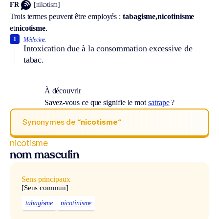
FR
[nikɔtism]
Trois termes peuvent être employés :
tabagisme,
nicotinisme
et
nicotisme
.
1
Médecine.
Intoxication due à la consommation excessive de
tabac.
À découvrir
Savez-vous ce que signifie le mot
satrape
?
Synonymes de
“nicotisme“
nicotisme
nom masculin
Sens principaux
[Sens commun]
tabagisme
nicotinisme