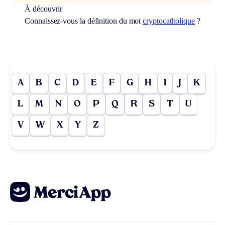
À découvrir
Connaissez-vous la définition du mot
cryptocatholique
?
A
B
C
D
E
F
G
H
I
J
K
L
M
N
O
P
Q
R
S
T
U
V
W
X
Y
Z