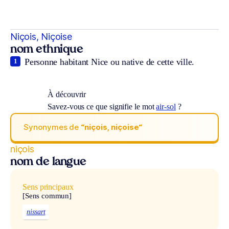
Niçois, Niçoise
nom ethnique
Personne habitant Nice ou native de cette ville.
1
À découvrir
Savez-vous ce que signifie le mot
air-sol
?
Synonymes de
“niçois, niçoise“
niçois
nom de langue
Sens principaux
[Sens commun]
nissart