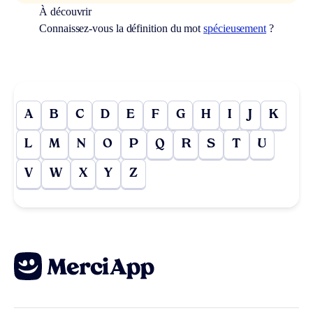
À découvrir
Connaissez-vous la définition du mot
spécieusement
?
A
B
C
D
E
F
G
H
I
J
K
L
M
N
O
P
Q
R
S
T
U
V
W
X
Y
Z