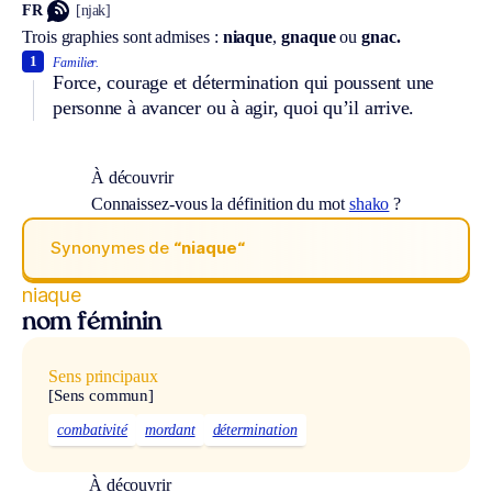
FR
[njak]
Trois graphies sont admises :
niaque
,
gnaque
ou
gnac.
1
Familier.
Force, courage et détermination qui poussent une
personne à avancer ou à agir, quoi qu’il arrive.
À découvrir
Connaissez-vous la définition du mot
shako
?
Synonymes de
“niaque“
niaque
nom féminin
Sens principaux
[Sens commun]
combativité
mordant
détermination
À découvrir