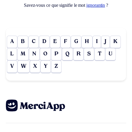
Savez-vous ce que signifie le mot
ignorantin
?
A
B
C
D
E
F
G
H
I
J
K
L
M
N
O
P
Q
R
S
T
U
V
W
X
Y
Z