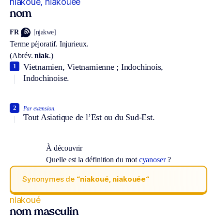
niakoué, niakouée
nom
FR
[njakwe]
Terme péjoratif.
Injurieux.
(
Abrév.
niak
.)
Vietnamien, Vietnamienne ; Indochinois,
1
Indochinoise.
2
Par extension.
Tout Asiatique de l’Est ou du Sud-Est.
À découvrir
Quelle est la définition du mot
cyanoser
?
Synonymes de
“niakoué, niakouée“
niakoué
nom masculin