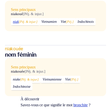
Sens principaux
niakoué
[Péj. & injur.]
niak
[Péj. & injur.]
Vietnamien
Viet
[Péj.]
Indochinois
niakouée
nom féminin
Sens principaux
niakouée
[Péj. & injur.]
niake
[Péj. & injur.]
Vietnamienne
Viet
[Péj.]
Indochinoise
À découvrir
Savez-vous ce que signifie le mot
bronchite
?