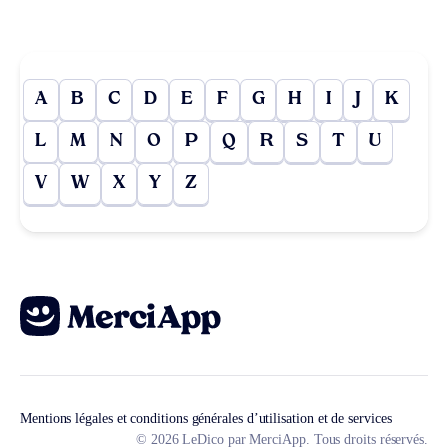
A
B
C
D
E
F
G
H
I
J
K
L
M
N
O
P
Q
R
S
T
U
V
W
X
Y
Z
Mentions légales et conditions générales d’utilisation et de services
© 2026 LeDico par MerciApp. Tous droits réservés.