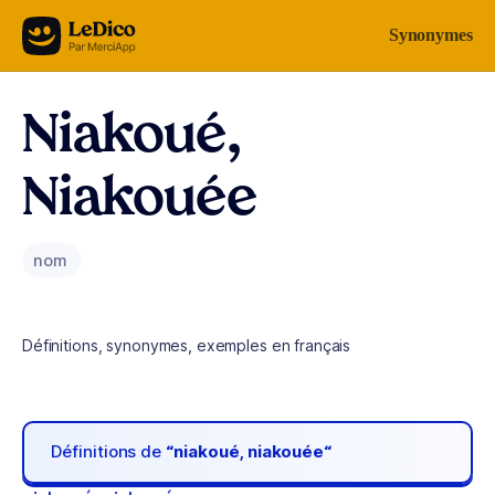
Aller au contenu
Synonymes
Niakoué,
Niakouée
nom
Définitions, synonymes, exemples en français
Définitions de
“niakoué, niakouée“