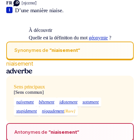
FR
[njɛzmɑ̃]
D’une manière niaise.
1
À découvrir
Quelle est la définition du mot
géonymie
?
Synonymes de
“niaisement“
niaisement
adverbe
Sens principaux
[Sens commun]
naïvement
bêtement
idiotement
sottement
stupidement
nigaudement
[Rare]
Antonymes de
“niaisement“