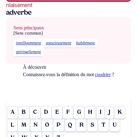
niaisement
adverbe
Sens principaux
[Sens commun]
intelligemment
astucieusement
habilement
spirituellement
À découvrir
Connaissez-vous la définition du mot
coudrier
?
A
B
C
D
E
F
G
H
I
J
K
L
M
N
O
P
Q
R
S
T
U