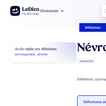
Aller au contenu
Co
Dictionnaire
0
r
Définitions
Névr
Accès rapide aux définitions
névrotiquement, adverbe
adverbe
Définitions, synon
Définitions 