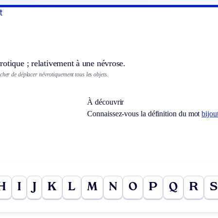
t
otique ; relativement à une névrose.
cher de déplacer névrotiquement tous les objets.
À découvrir
Connaissez-vous la définition du mot
bijou
H
I
J
K
L
M
N
O
P
Q
R
S