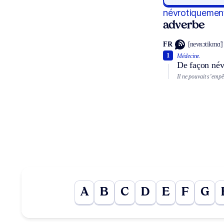
névrotiquemen
adverbe
FR
[nevʀɔtikmɑ̃]
1
Médecine.
De façon névr
Il ne pouvait s’empê
A
B
C
D
E
F
G