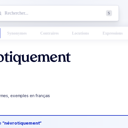
mmencez à chercher un mot dans le dictionnaire :
S
esults found.
Synonymes
Contraires
Locutions
Expressions
otiquement
ymes, exemples en français
de
“névrotiquement“