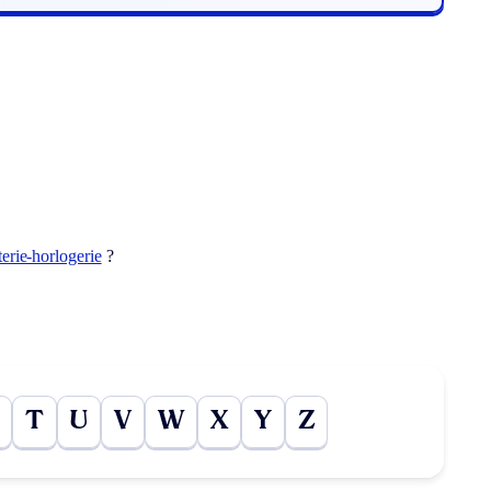
terie-horlogerie
?
T
U
V
W
X
Y
Z