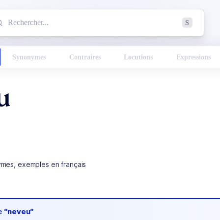
mmencez à chercher un mot dans le dictionnaire :
S
esults found.
Synonymes
Contraires
Locutions
Expressions
u
ymes, exemples en français
de
“neveu“