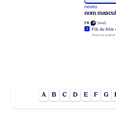
neveu
nom mascul
FR
[nəvø]
Fils du frère
1
Neveu à la mode de
A
B
C
D
E
F
G