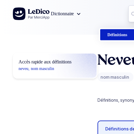
Aller au contenu
Co
Dictionnaire
0
r
Définitions
Neve
Accès rapide aux définitions
neveu, nom masculin
nom masculin
Définitions, synon
Définitions 