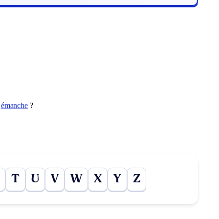
t
émanche
?
T
U
V
W
X
Y
Z