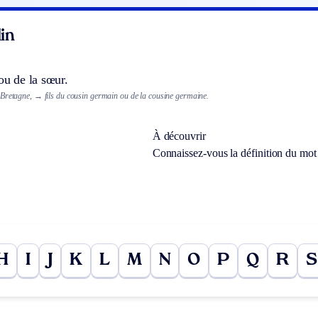
in
 ou de la sœur.
 Bretagne,
→ fils du cousin germain ou de la cousine germaine.
À découvrir
Connaissez-vous la définition du mo
H
I
J
K
L
M
N
O
P
Q
R
S