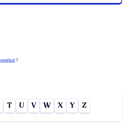
éométral
?
T
U
V
W
X
Y
Z