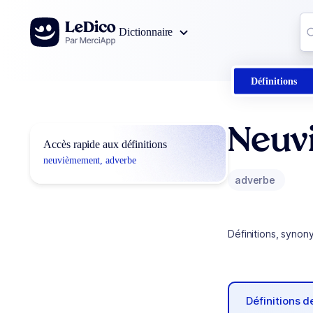
Aller au contenu
Co
Dictionnaire
0
r
Définitions
Neuv
Accès rapide aux définitions
neuvièmement, adverbe
adverbe
Définitions, synon
Définitions 