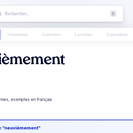
mmencez à chercher un mot dans le dictionnaire :
S
esults found.
Synonymes
Contraires
Locutions
Expressions
ièmement
ymes, exemples en français
de
“neuvièmement“