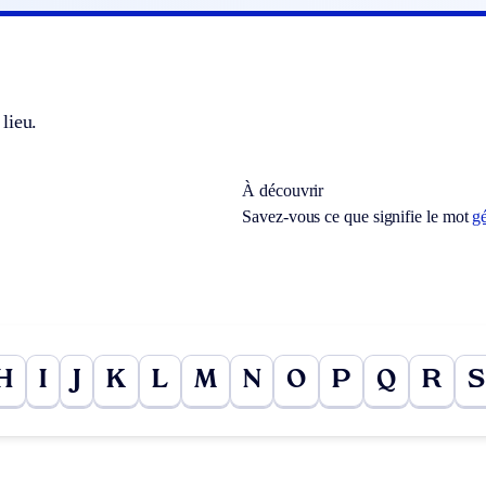
lieu.
À découvrir
Savez-vous ce que signifie le mot
g
H
I
J
K
L
M
N
O
P
Q
R
S