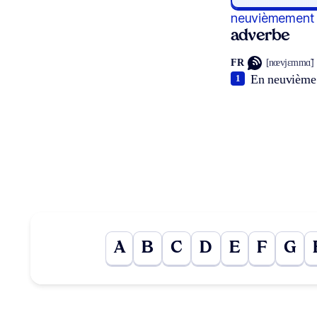
neuvièmement
adverbe
FR
[nœvjɛmmɑ̃]
En neuvième 
1
A
B
C
D
E
F
G