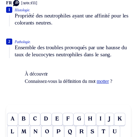
FR
[nøtʀɔfili]
1
Histologie.
Propriété des neutrophiles ayant une affinité pour les
colorants neutres.
2
Pathologie.
Ensemble des troubles provoqués par une hausse du
taux de leucocytes neutrophiles dans le sang.
À découvrir
Connaissez-vous la définition du mot
motter
?
A
B
C
D
E
F
G
H
I
J
K
L
M
N
O
P
Q
R
S
T
U