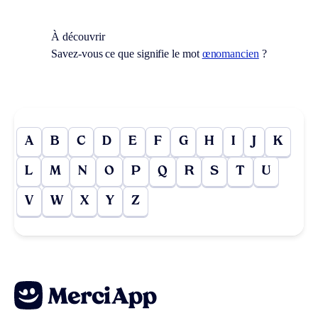
À découvrir
Savez-vous ce que signifie le mot
œnomancien
?
A
B
C
D
E
F
G
H
I
J
K
L
M
N
O
P
Q
R
S
T
U
V
W
X
Y
Z