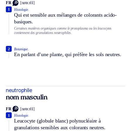
FR
[nøtʀɔfil]
1
Histologie.
Qui est sensible aux mélanges de colorants acido-
basiques.
Certaines matières organiques comme le protoplasma ou les leucocytes
contiennent des granulations neutrophiles.
2
Botanique.
En parlant d’une plante, qui préfère les sols neutres.
neutrophile
nom masculin
FR
[nøtʀɔfil]
1
Histologie.
Leucocyte (globule blanc) polynucléaire à
granulations sensibles aux colorants neutres.