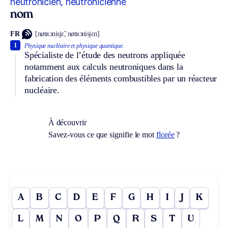
neutronicien, neutronicienne
nom
FR
[nøtʀɔnisjɛ̃, nøtʀɔnisjɛn]
1
Physique nucléaire et physique quantique.
Spécialiste de l’étude des neutrons appliquée
notamment aux calculs neutroniques dans la
fabrication des éléments combustibles par un réacteur
nucléaire.
À découvrir
Savez-vous ce que signifie le mot
florée
?
A
B
C
D
E
F
G
H
I
J
K
L
M
N
O
P
Q
R
S
T
U