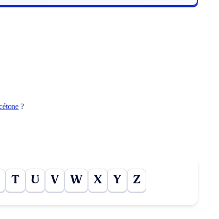
cétone
?
T
U
V
W
X
Y
Z