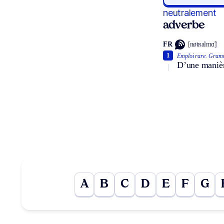
neutralement
adverbe
FR
[nøtʀalmɑ̃]
1
Emploi rare.
Gramm
D’une manièr
A
B
C
D
E
F
G