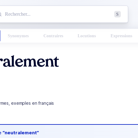
mmencez à chercher un mot dans le dictionnaire :
S
esults found.
Synonymes
Contraires
Locutions
Expressions
ralement
ymes, exemples en français
de
“neutralement“