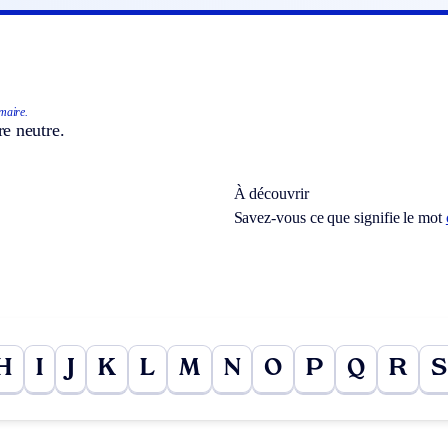
aire.
e neutre.
À découvrir
Savez-vous ce que signifie le mot
H
I
J
K
L
M
N
O
P
Q
R
S