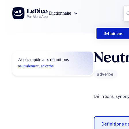
Aller au contenu
Co
Dictionnaire
0
r
Définitions
Neut
Accès rapide aux définitions
neutralement, adverbe
adverbe
Définitions, synon
Définitions 