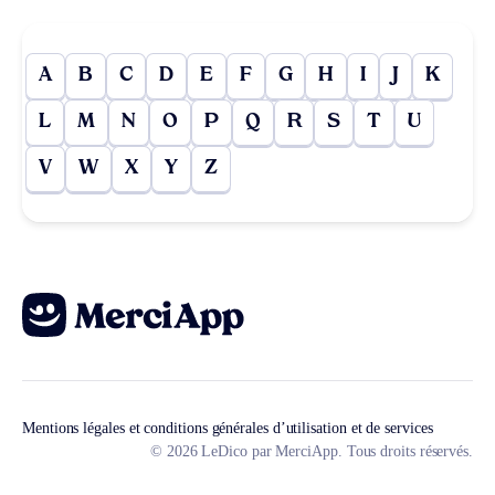
A
B
C
D
E
F
G
H
I
J
K
L
M
N
O
P
Q
R
S
T
U
V
W
X
Y
Z
Mentions légales et conditions générales d’utilisation et de services
© 2026 LeDico par MerciApp. Tous droits réservés.