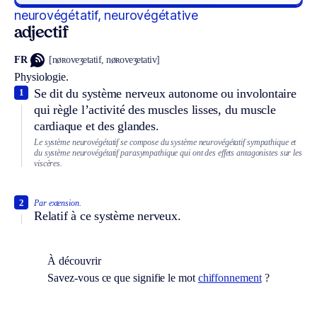
neurovégétatif, neurovégétative
adjectif
FR
[nøʀoveʒetatif, nøʀoveʒetativ]
Physiologie.
Se dit du système nerveux autonome ou involontaire
1
qui règle l’activité des muscles lisses, du muscle
cardiaque et des glandes.
Le système neurovégétatif se compose du système neurovégétatif sympathique et
du système neurovégétatif parasympathique qui ont des effets antagonistes sur les
viscères.
2
Par extension.
Relatif à ce système nerveux.
À découvrir
Savez-vous ce que signifie le mot
chiffonnement
?