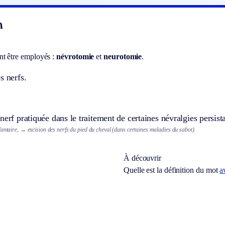
n
t être employés :
névrotomie
et
neurotomie
.
s nerfs.
nerf pratiquée dans le traitement de certaines névralgies persist
antaire,
→ excision des nerfs du pied du cheval (dans certaines maladies du sabot).
À découvrir
Quelle est la définition du mot
a