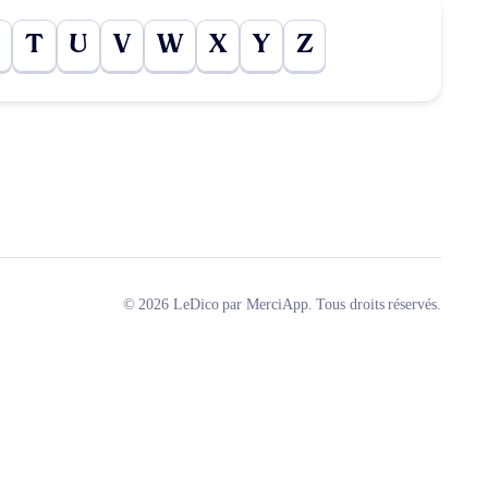
T
U
V
W
X
Y
Z
© 2026 LeDico par MerciApp. Tous droits réservés.