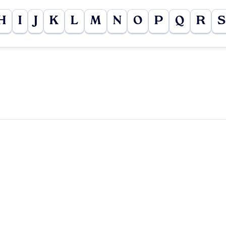
H
I
J
K
L
M
N
O
P
Q
R
S