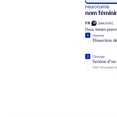
neurotomie
nom fémini
FR
[nøʀɔtɔmi]
Deux termes peuven
1
Anatomie.
Dissection de
2
Chirurgie.
Section d’un 
Vétér.
Névrotomie pl