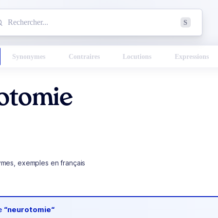
mmencez à chercher un mot dans le dictionnaire :
S
esults found.
Synonymes
Contraires
Locutions
Expressions
otomie
ymes, exemples en français
de
“neurotomie“