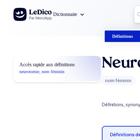
Aller au contenu
Co
Dictionnaire
0
r
Définitions
Neur
Accès rapide aux définitions
neurotomie, nom féminin
nom féminin
Définitions, synon
Définitions 