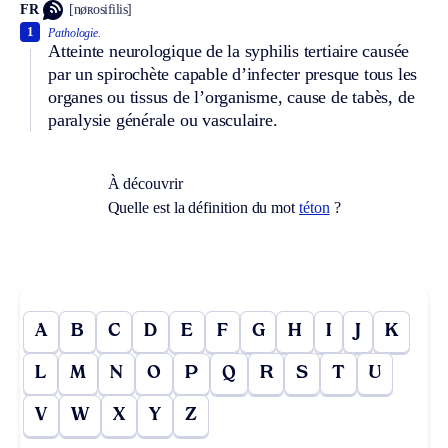
FR
[nøʀosifilis]
1
Pathologie.
Atteinte neurologique de la syphilis tertiaire causée
par un spirochète capable d’infecter presque tous les
organes ou tissus de l’organisme, cause de tabès, de
paralysie générale ou vasculaire.
À découvrir
Quelle est la définition du mot
téton
?
A
B
C
D
E
F
G
H
I
J
K
L
M
N
O
P
Q
R
S
T
U
V
W
X
Y
Z