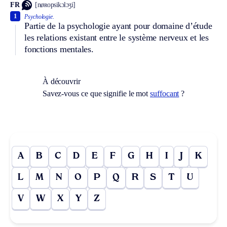
FR
[nøʀopsikɔlɔʒi]
1
Psychologie.
Partie de la psychologie ayant pour domaine d’étude
les relations existant entre le système nerveux et les
fonctions mentales.
À découvrir
Savez-vous ce que signifie le mot
suffocant
?
A
B
C
D
E
F
G
H
I
J
K
L
M
N
O
P
Q
R
S
T
U
V
W
X
Y
Z