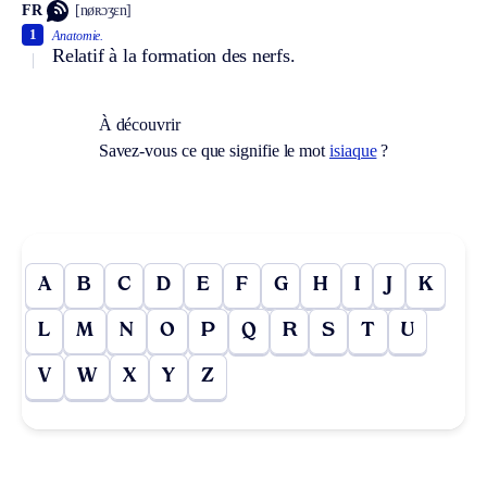
FR
[nøʀɔʒɛn]
1
Anatomie.
Relatif à la formation des nerfs.
À découvrir
Savez-vous ce que signifie le mot
isiaque
?
A
B
C
D
E
F
G
H
I
J
K
L
M
N
O
P
Q
R
S
T
U
V
W
X
Y
Z