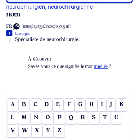
neurochirurgien, neurochirurgienne
nom
FR
[nøʀoʃiʀyʀʒjɛ̃, nøʀoʃiʀyʀʒjɛn]
1
Chirurgie.
Spécialiste de neurochirurgie.
À découvrir
Savez-vous ce que signifie le mot
truellée
?
A
B
C
D
E
F
G
H
I
J
K
L
M
N
O
P
Q
R
S
T
U
V
W
X
Y
Z