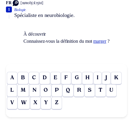
FR
[nøʀobjɔlɔʒist]
1
Biologie.
Spécialiste en neurobiologie.
À découvrir
Connaissez-vous la définition du mot
marger
?
A
B
C
D
E
F
G
H
I
J
K
L
M
N
O
P
Q
R
S
T
U
V
W
X
Y
Z