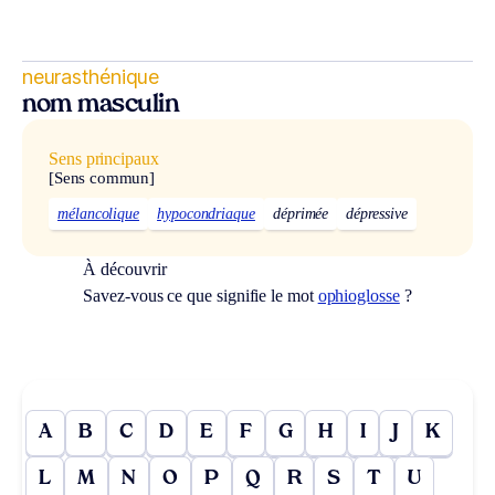
neurasthénique
nom masculin
Sens principaux
[Sens commun]
mélancolique
hypocondriaque
déprimée
dépressive
À découvrir
Savez-vous ce que signifie le mot
ophioglosse
?
A
B
C
D
E
F
G
H
I
J
K
L
M
N
O
P
Q
R
S
T
U