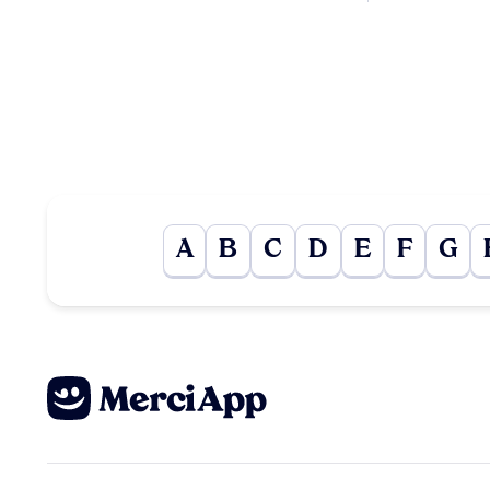
A
B
C
D
E
F
G