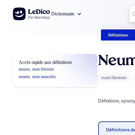
Aller au contenu
Co
Dictionnaire
0
r
Définitions
Neu
Accès rapide aux définitions
neume, nom féminin
neume, nom masculin
nom féminin
Définitions, synon
Définitions 