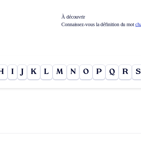
À découvrir
Connaissez-vous la définition du mot
ch
H
I
J
K
L
M
N
O
P
Q
R
S