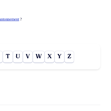
antonnement
?
T
U
V
W
X
Y
Z