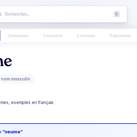
mmencez à chercher un mot dans le dictionnaire :
S
esults found.
Synonymes
Contraires
Locutions
Expressions
me
nom masculin
ymes, exemples en français
de
“neume“