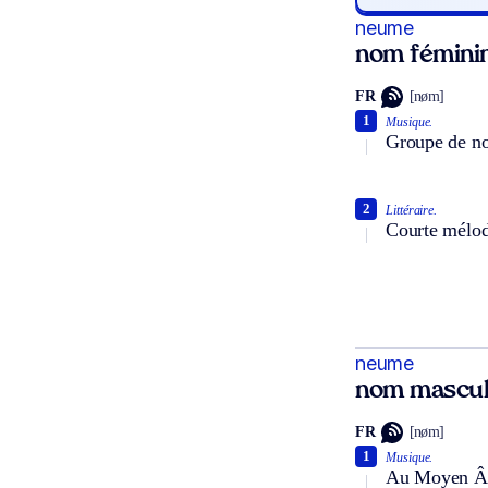
neume
nom fémini
FR
[nøm]
1
Musique.
Groupe de not
2
Littéraire.
Courte mélodi
neume
nom mascul
FR
[nøm]
1
Musique.
Au Moyen Âge