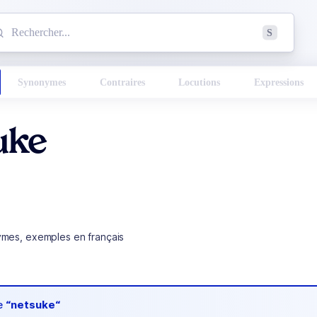
mmencez à chercher un mot dans le dictionnaire :
S
esults found.
Synonymes
Contraires
Locutions
Expressions
uke
ymes, exemples en français
de
“netsuke“