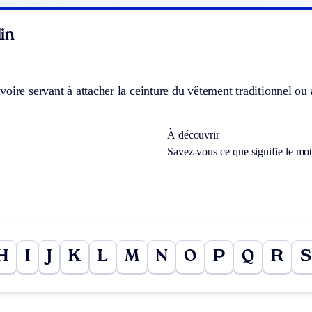
in
oire servant à attacher la ceinture du vêtement traditionnel ou
À découvrir
Savez-vous ce que signifie le mo
H
I
J
K
L
M
N
O
P
Q
R
S