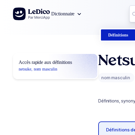
Aller au contenu
Co
Dictionnaire
0
r
Définitions
Nets
Accès rapide aux définitions
netsuke, nom masculin
nom masculin
Définitions, synon
Définitions 