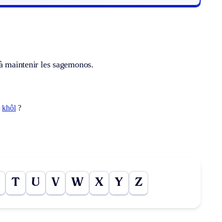
 à maintenir les sagemonos.
t
khôl
?
T
U
V
W
X
Y
Z