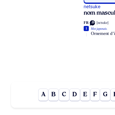
netsuke
nom mascul
FR
[nɛtsuke]
1
Mot japonais.
Ornement d’iv
A
B
C
D
E
F
G