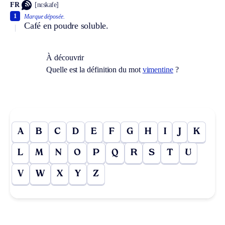
FR
[nɛskafe]
1
Marque déposée.
Café en poudre soluble.
À découvrir
Quelle est la définition du mot
vimentine
?
A
B
C
D
E
F
G
H
I
J
K
L
M
N
O
P
Q
R
S
T
U
V
W
X
Y
Z