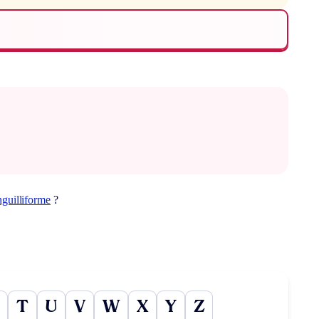
nguilliforme
?
T
U
V
W
X
Y
Z