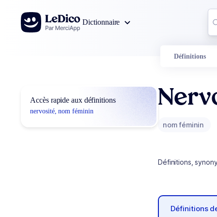
Aller au contenu
Co
Dictionnaire
0
r
Définitions
Nerv
Accès rapide aux définitions
nervosité, nom féminin
nom féminin
Définitions, synon
Définitions 