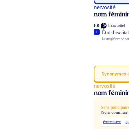
nervosité
nom fémini
FR
[nɛʀvozite]
État d’excitat
1
Le malfaiteur ne po
Synonymes 
nervosité
nom fémini
Sens principau
[Sens commun]
énervement
a