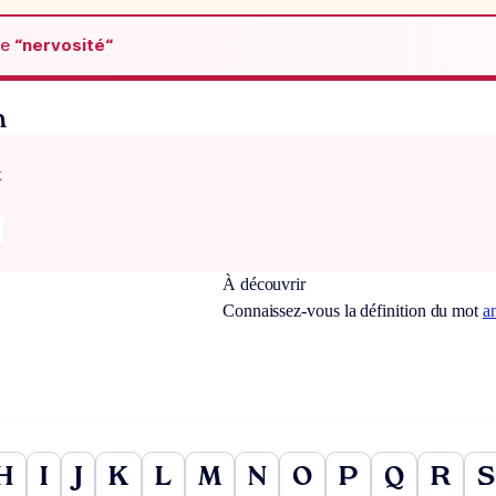
de
“nervosité“
n
x
À découvrir
Connaissez-vous la définition du mot
a
H
I
J
K
L
M
N
O
P
Q
R
S