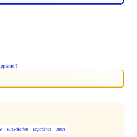
ippisme
?
ie
surexcitation
impatience
stress