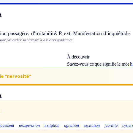
n
ion passagère, d’irritabilité.
P. ext.
Manifestation d’inquiétude.
uvait pas cacher sa nervosité à la vue des gendarmes.
À découvrir
Savez-vous ce que signifie le mot
h
de
“nervosité“
n
x
gacement
exaspération
irritation
agitation
excitation
fébrilité
hystér