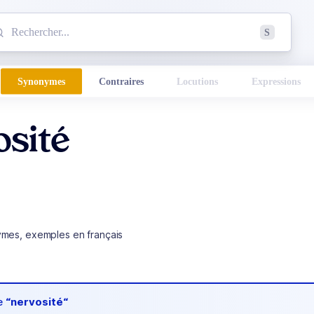
mmencez à chercher un mot dans le dictionnaire :
S
esults found.
Synonymes
Contraires
Locutions
Expressions
osité
ymes, exemples en français
de
“nervosité“