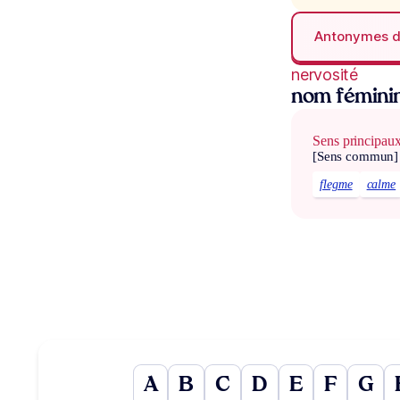
Antonymes 
nervosité
nom fémini
Sens principau
[Sens commun]
flegme
calme
A
B
C
D
E
F
G