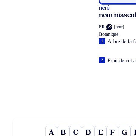
néré
nom mascul
FR
[neʀe]
Botanique.
Arbre de la f
1
Fruit de cet 
2
A
B
C
D
E
F
G