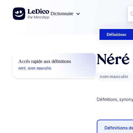
Aller au contenu
Co
Dictionnaire
0
r
Définitions
Néré
Accès rapide aux définitions
néré, nom masculin
nom masculin
Définitions, synon
Définitions 