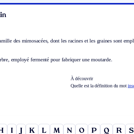
in
amille des mimosacées, dont les racines et les graines sont emp
arbre, employé fermenté pour fabriquer une moutarde.
À découvrir
Quelle est la définition du mot
ins
H
I
J
K
L
M
N
O
P
Q
R
S