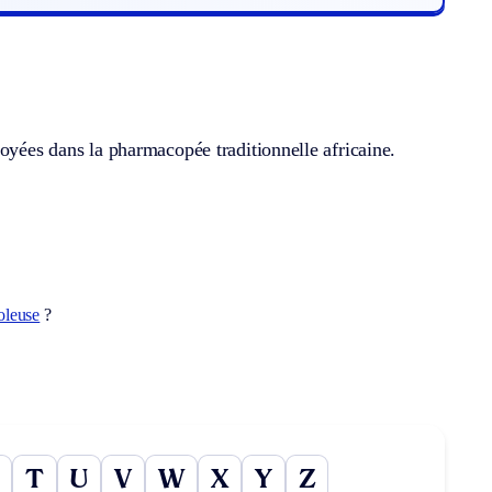
loyées dans la pharmacopée traditionnelle africaine.
oleuse
?
T
U
V
W
X
Y
Z