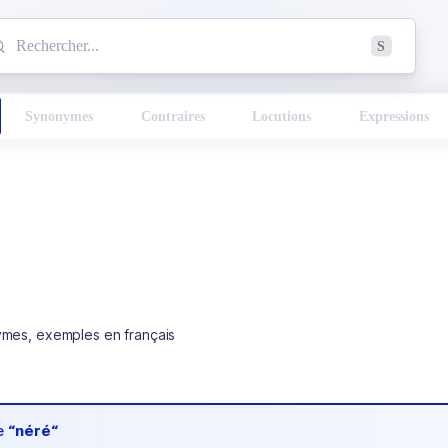
mmencez à chercher un mot dans le dictionnaire :
S
esults found.
Synonymes
Contraires
Locutions
Expressions
ymes, exemples en français
de
“néré“