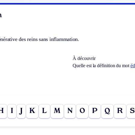
n
nérative des reins sans inflammation.
À découvrir
Quelle est la définition du mot
é
H
I
J
K
L
M
N
O
P
Q
R
S