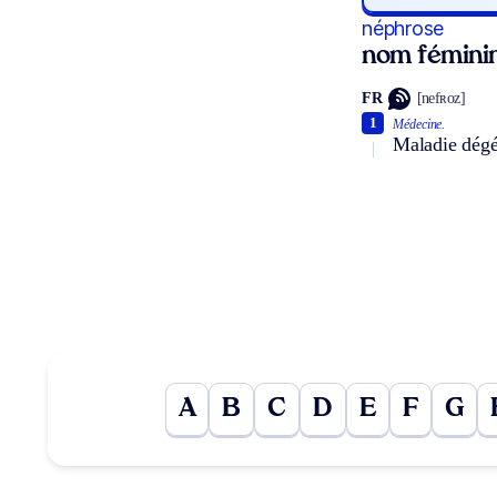
néphrose
nom fémini
FR
[nefʀoz]
1
Médecine.
Maladie dégé
A
B
C
D
E
F
G