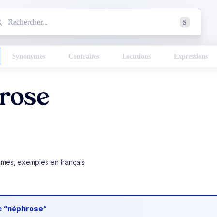
mmencez à chercher un mot dans le dictionnaire :
S
esults found.
Synonymes
Contraires
Locutions
Expressions
rose
ymes, exemples en français
de
“néphrose“