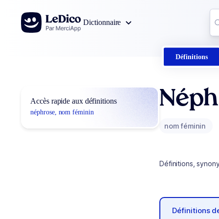
Aller au contenu
Co
Dictionnaire
0
r
Définitions
Néph
Accès rapide aux définitions
néphrose, nom féminin
nom féminin
Définitions, synon
Définitions 