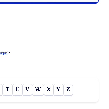
duqué
?
T
U
V
W
X
Y
Z