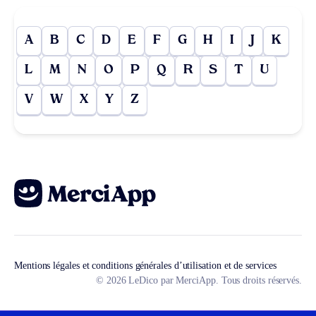
A
B
C
D
E
F
G
H
I
J
K
L
M
N
O
P
Q
R
S
T
U
V
W
X
Y
Z
Mentions légales et conditions générales d’utilisation et de services
© 2026 LeDico par MerciApp. Tous droits réservés.