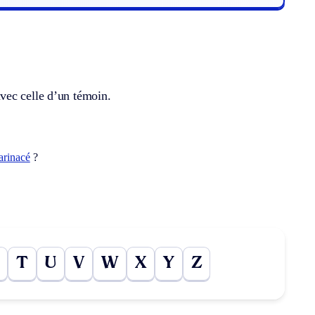
vec celle d’un témoin.
arinacé
?
T
U
V
W
X
Y
Z