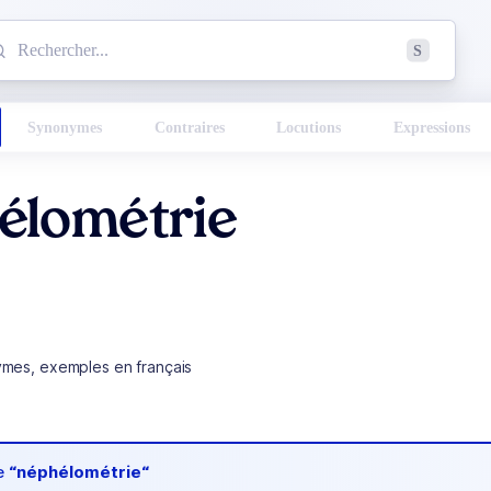
mmencez à chercher un mot dans le dictionnaire :
S
esults found.
Synonymes
Contraires
Locutions
Expressions
élométrie
ymes, exemples en français
de
“néphélométrie“