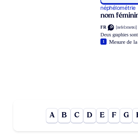
néphélométrie
nom fémini
FR
[nefelɔmetʀi]
Deux graphies sont
Mesure de la
1
A
B
C
D
E
F
G