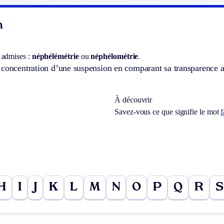
n
 admises :
néphélémétrie
ou
néphélométrie
.
 concentration d’une suspension en comparant sa transparence a
À découvrir
Savez-vous ce que signifie le mot
f
H
I
J
K
L
M
N
O
P
Q
R
S