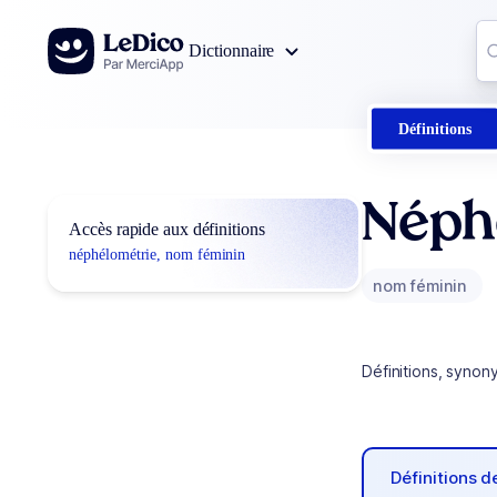
Aller au contenu
Co
Dictionnaire
0
r
Définitions
Néph
Accès rapide aux définitions
néphélométrie, nom féminin
nom féminin
Définitions, synon
Définitions 