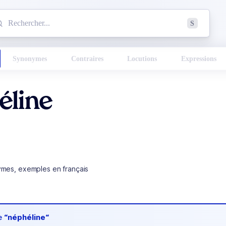
mmencez à chercher un mot dans le dictionnaire :
S
esults found.
Synonymes
Contraires
Locutions
Expressions
éline
ymes, exemples en français
de
“néphéline“