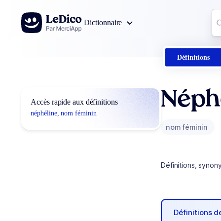
Aller au contenu
Co
Dictionnaire
0
r
Définitions
Néph
Accès rapide aux définitions
néphéline, nom féminin
nom féminin
Définitions, synon
Définitions 