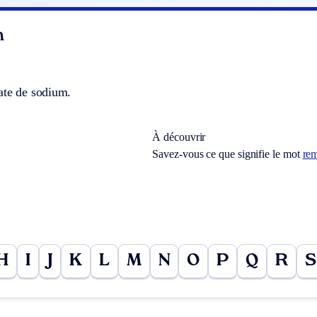
n
ate de sodium.
À découvrir
Savez-vous ce que signifie le mot
re
H
I
J
K
L
M
N
O
P
Q
R
S