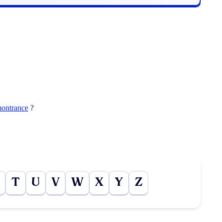
montrance
?
T
U
V
W
X
Y
Z