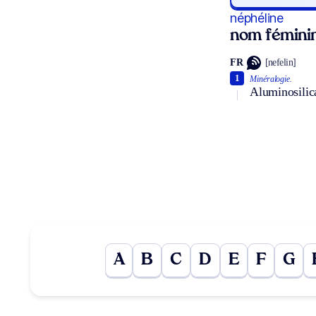
néphéline
nom fémini
FR
[nefelin]
1
Minéralogie.
Aluminosilic
A
B
C
D
E
F
G