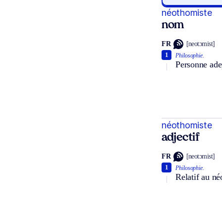
néothomiste
nom
FR
[neotɔmist]
1
Philosophie.
Personne ade
néothomiste
adjectif
FR
[neotɔmist]
1
Philosophie.
Relatif au n