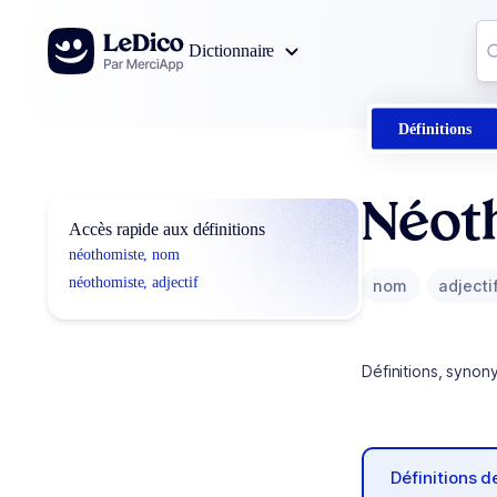
Aller au contenu
Co
Dictionnaire
0
r
Définitions
Néot
Accès rapide aux définitions
néothomiste, nom
néothomiste, adjectif
nom
adjecti
Définitions, synon
Définitions 