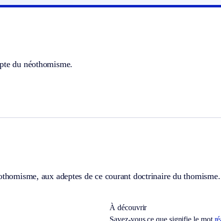
pte du néothomisme.
éothomisme, aux adeptes de ce courant doctrinaire du thomisme.
À découvrir
Savez-vous ce que signifie le mot
ré