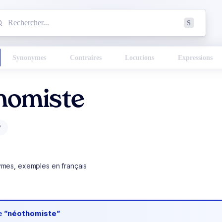
mmencez à chercher un mot dans le dictionnaire :
S
esults found.
Synonymes
Contraires
Locutions
Expressions
homiste
f
ymes, exemples en français
de
“néothomiste“