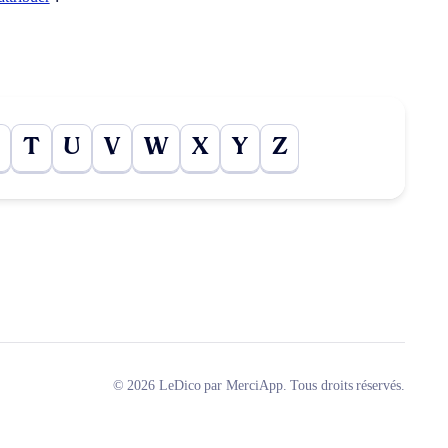
T
U
V
W
X
Y
Z
© 2026 LeDico par MerciApp. Tous droits réservés.