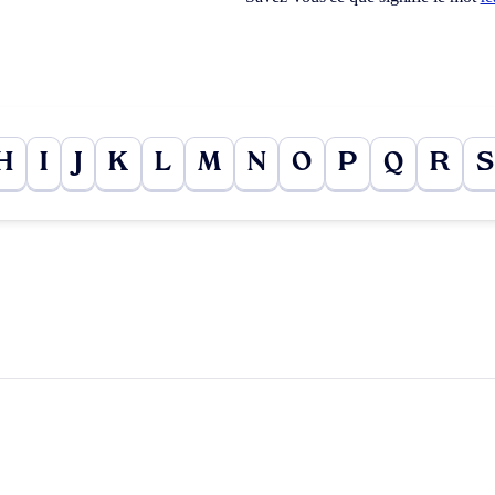
H
I
J
K
L
M
N
O
P
Q
R
S