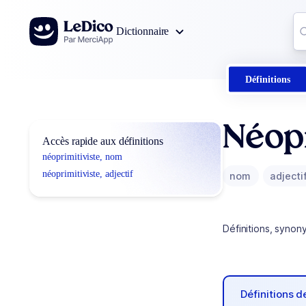
Aller au contenu
Co
Dictionnaire
0
r
Définitions
Néopr
Accès rapide aux définitions
néoprimitiviste, nom
néoprimitiviste, adjectif
nom
adjecti
Définitions, synon
Définitions 