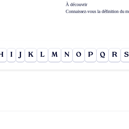
À découvrir
Connaissez-vous la définition du 
H
I
J
K
L
M
N
O
P
Q
R
S