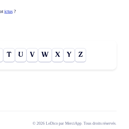
mot
ictus
?
T
U
V
W
X
Y
Z
© 2026 LeDico par MerciApp. Tous droits réservés.