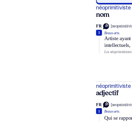
néoprimitiviste
nom
FR
[neopʀimitivis
1
Beaux-arts.
Artiste ayant
intellectuels,
Les néoprimitivistes
néoprimitiviste
adjectif
FR
[neopʀimitivis
1
Beaux-arts.
Qui se rappo