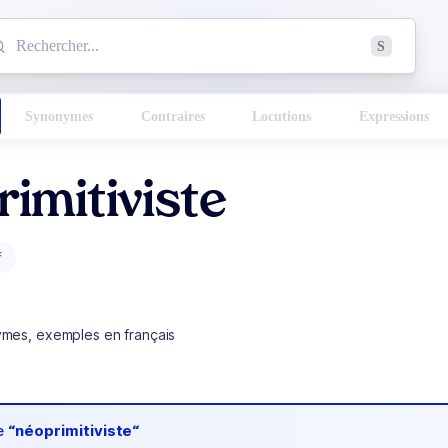
mmencez à chercher un mot dans le dictionnaire :
S
esults found.
Synonymes
Contraires
Locutions
Expressions
imitiviste
f
ymes, exemples en français
de
“néoprimitiviste“