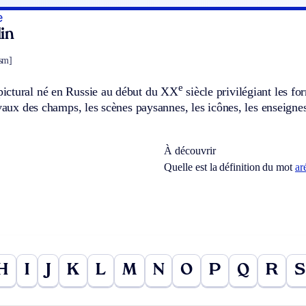
e
in
ism]
e
ctural né en Russie au début du XX
siècle privilégiant les fo
avaux des champs, les scènes paysannes, les icônes, les enseignes
À découvrir
Quelle est la définition du mot
ar
H
I
J
K
L
M
N
O
P
Q
R
S