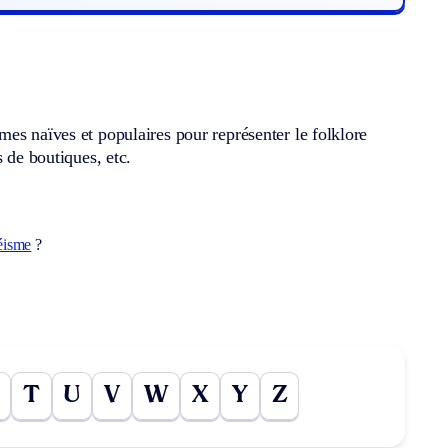
rmes naïves et populaires pour représenter le folklore
 de boutiques, etc.
éisme
?
T
U
V
W
X
Y
Z