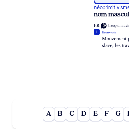
néoprimitivism
nom mascul
FR
[neopʀimitiv
1
Beaux-arts.
Mouvement pi
slave, les tr
A
B
C
D
E
F
G