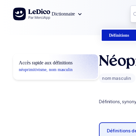
Aller au contenu
Co
Dictionnaire
0
r
Définitions
Néop
Accès rapide aux définitions
néoprimitivisme, nom masculin
nom masculin
Définitions, synon
Définitions 