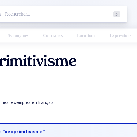
mmencez à chercher un mot dans le dictionnaire :
S
esults found.
Synonymes
Contraires
Locutions
Expressions
rimitivisme
ymes, exemples en français
de
“néoprimitivisme“