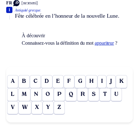
FR
[neɔmeni]
1
Antiquité grecque.
Fête célébrée en l’honneur de la nouvelle Lune.
À découvrir
Connaissez-vous la définition du mot
appariteur
?
A
B
C
D
E
F
G
H
I
J
K
L
M
N
O
P
Q
R
S
T
U
V
W
X
Y
Z