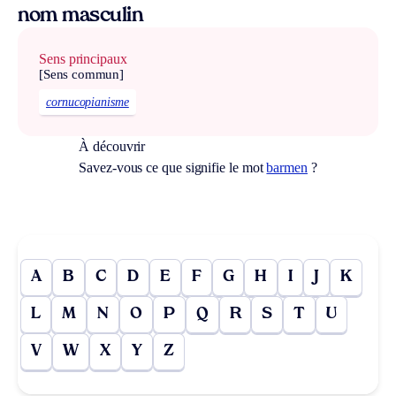
nom masculin
Sens principaux
[Sens commun]
cornucopianisme
À découvrir
Savez-vous ce que signifie le mot
barmen
?
A
B
C
D
E
F
G
H
I
J
K
L
M
N
O
P
Q
R
S
T
U
V
W
X
Y
Z