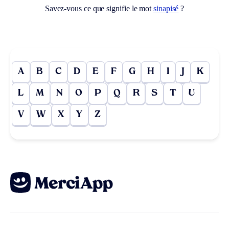
Savez-vous ce que signifie le mot
sinapisé
?
A
B
C
D
E
F
G
H
I
J
K
L
M
N
O
P
Q
R
S
T
U
V
W
X
Y
Z