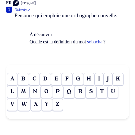
FR
[neɔgʀaf]
1
Didactique.
Personne qui emploie une orthographe nouvelle.
À découvrir
Quelle est la définition du mot
sobacha
?
A
B
C
D
E
F
G
H
I
J
K
L
M
N
O
P
Q
R
S
T
U
V
W
X
Y
Z