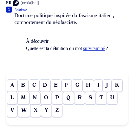
FR
[neofaʃism]
1
Politique.
Doctrine politique inspirée du fascisme italien ;
comportement du néofasciste.
À découvrir
Quelle est la définition du mot
survitaminé
?
A
B
C
D
E
F
G
H
I
J
K
L
M
N
O
P
Q
R
S
T
U
V
W
X
Y
Z