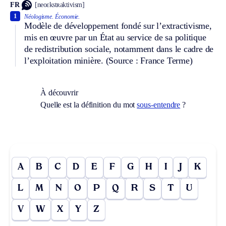
FR
[neoɛkstʀaktivism]
1
Néologisme.
Économie.
Modèle de développement fondé sur l’extractivisme,
mis en œuvre par un État au service de sa politique
de redistribution sociale, notamment dans le cadre de
l’exploitation minière. (Source : France Terme)
À découvrir
Quelle est la définition du mot
sous-entendre
?
A
B
C
D
E
F
G
H
I
J
K
L
M
N
O
P
Q
R
S
T
U
V
W
X
Y
Z