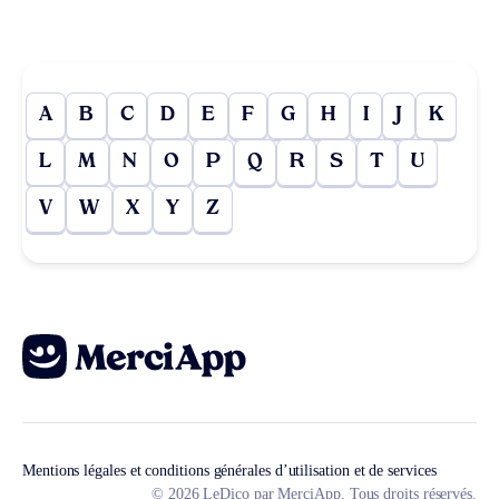
A
B
C
D
E
F
G
H
I
J
K
L
M
N
O
P
Q
R
S
T
U
V
W
X
Y
Z
Mentions légales et conditions générales d’utilisation et de services
© 2026 LeDico par MerciApp. Tous droits réservés.