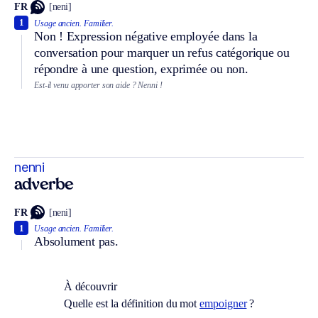
FR
[neni]
1
Usage ancien.
Familier.
Non ! Expression négative employée dans la
conversation pour marquer un refus catégorique ou
répondre à une question, exprimée ou non.
Est-il venu apporter son aide ? Nenni !
nenni
adverbe
FR
[neni]
1
Usage ancien.
Familier.
Absolument pas.
À découvrir
Quelle est la définition du mot
empoigner
?