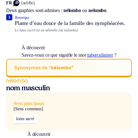
FR
[nelɔ̃bo]
Deux graphies sont admises :
nélombo
ou
nelumbo
.
1
Botanique.
Plante d’eau douce de la famille des nymphéacées.
Le lotus sacré est un nélombo (ou nelumbo).
À découvrir
Savez-vous ce que signifie le mot
tuberculiniser
?
Synonymes de
“nélombo“
nélombo
nom masculin
Sens principaux
[Sens commun]
lotus sacré
À découvrir