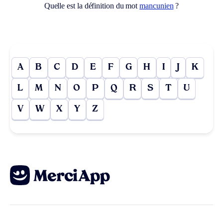
Quelle est la définition du mot
mancunien
?
A
B
C
D
E
F
G
H
I
J
K
L
M
N
O
P
Q
R
S
T
U
V
W
X
Y
Z